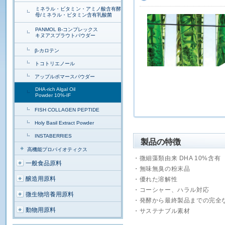
ミネラル・ビタミン・アミノ酸含有酵
母/ミネラル・ビタミン含有乳酸菌
PANMOL B-コンプレックス
キヌアスプラウトパウダー
β-カロテン
トコトリエノール
アップルポマースパウダー
DHA-rich Algal Oil
Powder 10%-IF
FISH COLLAGEN PEPTIDE
Holy Basil Extract Powder
INSTABERRIES
製品の特徴
高機能プロバイオティクス
・微細藻類由来 DHA 10%含有
一般食品原料
・無味無臭の粉末品
醸造用原料
・優れた溶解性
・コーシャー、ハラル対応
微生物培養用原料
・発酵から最終製品までの完全
動物用原料
・サステナブル素材