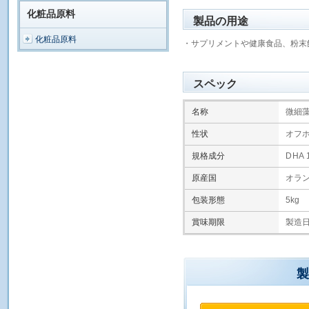
化粧品原料
製品の用途
化粧品原料
・サプリメントや健康食品、粉末
スペック
名称
微細藻
性状
オフ
規格成分
DHA 1
原産国
オラ
包装形態
5kg
賞味期限
製造日
製