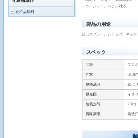
化粧品原料
・コーシャー、ハラル対応
化粧品原料
製品の用途
経口スプレー、シロップ、キャン
スペック
品種
プロ
性状
琥珀
規格成分
総ポリ
原産国
イタ
包装形態
20kg
賞味期限
製造日
製