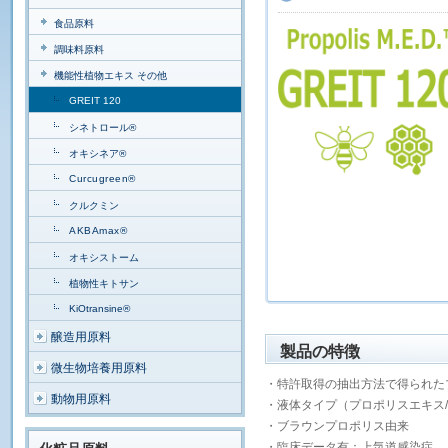
食品原料
調味料原料
機能性植物エキス その他
GREIT 120
シネトロール®
オキシネア®
Curcugreen®
クルクミン
AKBAmax®
オキシストーム
植物性キトサン
KiOtransine®
醸造用原料
製品の特徴
微生物培養用原料
・特許取得の抽出方法で得られた
動物用原料
・液体タイプ（プロポリスエキス
・ブラウンプロポリス由来
・臨床データ有：上気道感染症