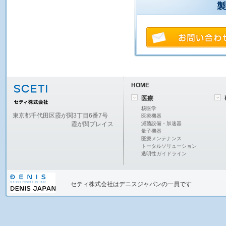
製
HOME
医療
核医学
東京都千代田区霞が関3丁目6番7号
医療機器
霞が関プレイス
滅菌設備・加速器
量子機器
医療メンテナンス
トータルソリューション
透明性ガイドライン
セティ株式会社
はデニスジャパンの一員です