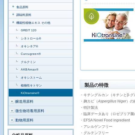
食品原料
調味料原料
機能性植物エキス その他
GREIT 120
シネトロール®
オキシネア®
Curcugreen®
クルクミン
AKBAmax®
オキシストーム
製品の特徴
植物性キトサン
KiOtransine®
・キチングルカン（キチンとβ-
・麹カビ（
Aspergillus Niger
）の
醸造用原料
・特許製法
微生物培養用原料
・臨床データあり（ロゼブリア菌の
動物用原料
・EFSA Novel Food ingredient
・アレルゲンフリー
・グルテンフリー