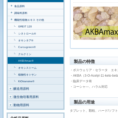
食品原料
調味料原料
機能性植物エキス その他
GREIT 120
シネトロール®
オキシネア®
Curcugreen®
クルクミン
AKBAmax®
製品の特徴
オキシストーム
・ボスウェリア・セラータ エキス
植物性キトサン
・AKBA（3-O-Acetyl-11-keto-b
・臨床データ有
KiOtransine®
・コーシャ―、ハラル対応
醸造用原料
微生物培養用原料
製品の用途
動物用原料
タブレット、顆粒、ハード/ソフ