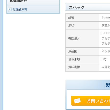
化粧品原料
スペック
化粧品原料
品種
Boswel
形状
灰色
3-O
有効成分
アセチ
アセチ
原産国
イン
包装形態
5kg
賞味期限
未開封
製